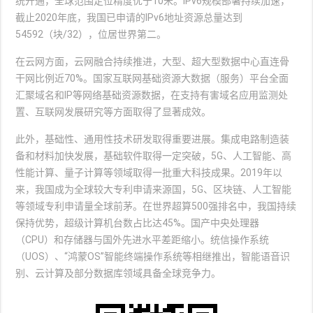
统开通，全球范围定位精度优于10米。IPv6规模部署持续加速，
截止2020年底，我国已申请的IPv6地址资源总量达到
54592（块/32），位居世界第二。
在云网方面，云网融合持续推进，大型、超大型数据中心直连骨
干网比例近70%。国家互联网基础资源大数据（服务）平台全面
汇聚域名和IP等网络基础资源数据，在支持有害域名应用监测处
置、互联网发展研究等方面取得了显著成效。
此外，基础性、通用性技术研发取得重要进展。集成电路制造装
备和材料加快发展，基础软件取得一定突破，5G、人工智能、高
性能计算、量子计算等领域取得一批重大科技成果。2019年以
来，我国成为全球较大专利申请来源国，5G、区块链、人工智能
等领域专利申请量全球前茅。在世界超算500强排名中，我国持续
保持优势，超级计算机台数占比达45%。国产中央处理器
（CPU）和存储器与国外先进水平差距缩小。统信操作系统
（UOS）、“鸿蒙OS”智能终端操作系统等相继推出，智能语音识
别、云计算及部分数据库领域具备全球竞争力。