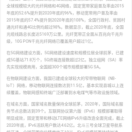
全球规模较大的光纤网络和4G网络，固定宽带家庭普及率由2015
年底的52.6%提升到2020年底的96%，移动宽带用户普及率由
2015年底的57.4%提升到2020年底的108%，全国行政村、贫困村
通光纤和通4G比例均超过98%。数据显示，截止2020年底，全国
光缆线路总长度达5169万公里。光纤宽带正全面从百兆向千兆升
级，10G PON千兆光纤网络已覆盖用户超过1亿。
在5G网络建设方面，5G网络建设速度和规模位居全球前茅，已建
成5G基站71.8万个，5G终端连接数超过2亿。独立组网（SA）率
先实现规模商用，全国超300个城市规模部署5G SA。
在物联网建设方面，我国已建成全球较大的窄带物联网（NB-
IoT）网络，移动物联网连接数达到11.5亿，基本实现县城以上连
续覆盖，物联网感知终端广泛部署到水电煤气等市政设施领域。
在域名方面，国家域名数量保持全球前茅，2020年，国际域名服
务节点总数达到39个。互联网协议第六版（IPv6）规模部署取得
明显成效，固定宽带和移动LTE网络IPv6升级改造全面完成，截止
2020年底，IPv6活跃用户数达4.62亿。北斗三号全球卫星导航系