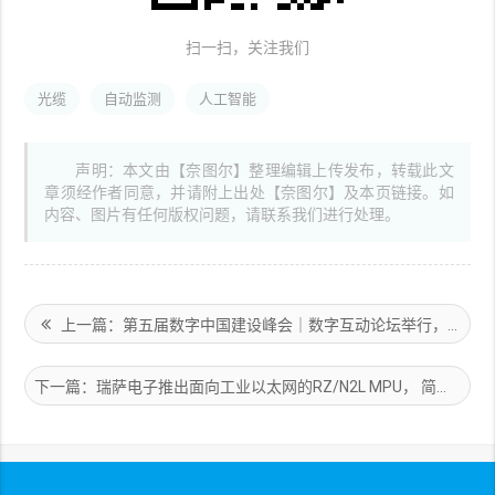
扫一扫，关注我们
光缆
自动监测
人工智能
声明：本文由【奈图尔】整理编辑上传发布，转载此文
章须经作者同意，并请附上出处【奈图尔】及本页链接。如
内容、图片有任何版权问题，请联系我们进行处理。
上一篇：第五届数字中国建设峰会｜数字互动论坛举行，中国信通院助力实时互动产业发展
下一篇：瑞萨电子推出面向工业以太网的RZ/N2L MPU， 简化工业设备中网络功能的实现