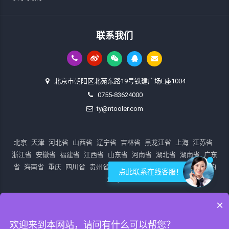
联系我们
北京市朝阳区北苑东路19号铁建广场E座1004
0755-83624000
ty@ntooler.com
北京
天津
河北省
山西省
辽宁省
吉林省
黑龙江省
上海
江苏省
浙江省
安徽省
福建省
江西省
山东省
河南省
湖北省
湖南省
广东
省
海南省
重庆
四川省
贵州省
云南省
陕西省
甘肃省
青海省
钓
点此联系在线客服！
鱼岛
×
Copyright © 北京奈图尔通讯科技有限公司 (网络测试仪专家)
欢迎来到本网站，请问有什么可以帮您？
www.ntooler.com All Rights Reserved.
京ICP备20031046号
站点地图