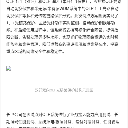
OLP 1+1（双纤）和OLP BiDi（单纤1+1保护），零插损OLP光路
自动切换保护和半无源/半有源WDM系统中的OLP 1+1 光路自动
切换保护等多种光传输链路保护形式。此次试点方案圆满实现了
1：1光链路保护、主备光纤功率实时监测、自动保护倒换等功
能。在后续使用过程中，该系统将支持可视化综合网管，提供故
障诊断、告警处理等多种功能，实现光纤物理网络资源的实时智
能监控和维护管理，降低运营商的建设费用和运维复杂度，提高
重点区域的网络安全性和稳定性。
双纤双向OLP光链路保护结构示意图
长飞公司在该试点对OLP系统进行了业务接入能力应用测试、长
期误码性能测试、系统掉电/拔插测试、设备对接测试、性能管理