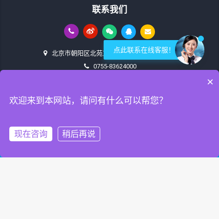
联系我们
点此联系在线客服！
北京市朝阳区北苑东路19号铁建广场E座1004
0755-83624000
×
ty@ntooler.com
欢迎来到本网站，请问有什么可以帮您？
北京
天津
河北省
山西省
辽宁省
吉林省
黑龙江省
上海
江苏省
浙江省
安徽省
福建省
江西省
山东省
河南省
湖北省
湖南省
广东
现在咨询
稍后再说
省
海南省
重庆
四川省
贵州省
云南省
陕西省
甘肃省
青海省
钓
鱼岛
拨打电话
发送短信
在线客服
发送邮件
Copyright © 北京奈图尔通讯科技有限公司 (网络测试仪专家)
www.ntooler.com All Rights Reserved.
京ICP备20031046号
站点地图