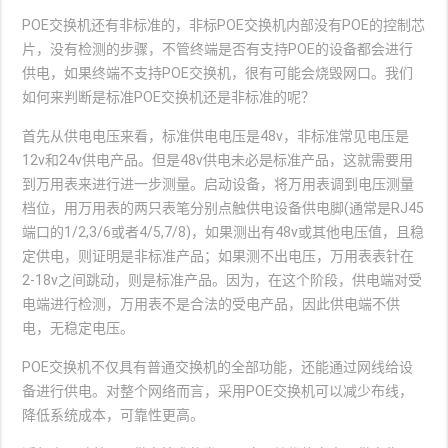
POE交换机还有非标准的，非标POE交换机内部没有POE的控制芯
片，没有检测的步骤，不管终端是否有支持POE的设备都会进行
供电，如果终端不支持POE交换机，很有可能会烧毁网口。我们
如何来判断是标准POE交换机还是非标准的呢？
首先从供电电压来看，标准供电电压是48v，非标准常见电压是
12v和24v供电产品。但是48v供电未必是标准产品，这就需要用
到万用表来进行进一步测量。启动设备，将万用表调到电压测量
档位，用万用表的两只表笔分别点触供电设备供电脚(通常是RJ45
端口的1/2,3/6或者4/5,7/8)，如果测出有48v或其他电压值，且稳
定供电，则证明是非标准产品；如果测不出电压，万用表表针在
2-18v之间跳动，则是标准产品。因为，在这个阶段，供电端对受
电端进行检测，万用表不是合法的受电产品，因此供电端不供
电，无稳定电压。
POE交换机不仅具有普通交换机的全部功能，还能通过网线给设
备进行供电。对整个网络而言，采用POE交换机可以减少布线，
降低系统成本，可靠性更高。