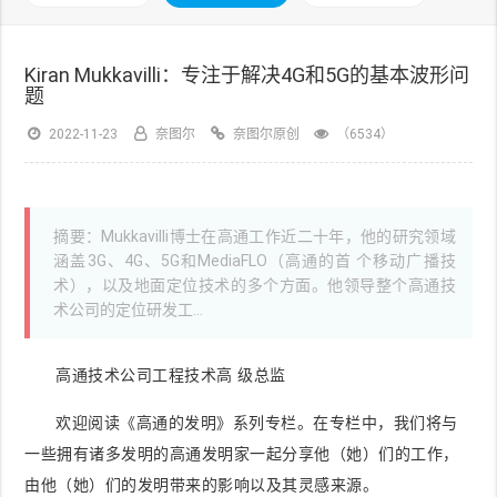
Kiran Mukkavilli：专注于解决4G和5G的基本波形问
题
2022-11-23
奈图尔
奈图尔原创
（6534）
摘要：Mukkavilli博士在高通工作近二十年，他的研究领域
涵盖3G、4G、5G和MediaFLO（高通的首 个移动广播技
术），以及地面定位技术的多个方面。他领导整个高通技
术公司的定位研发工...
高通技术公司工程技术高 级总监
欢迎阅读《高通的发明》系列专栏。在专栏中，我们将与
一些拥有诸多发明的高通发明家一起分享他（她）们的工作，
由他（她）们的发明带来的影响以及其灵感来源。