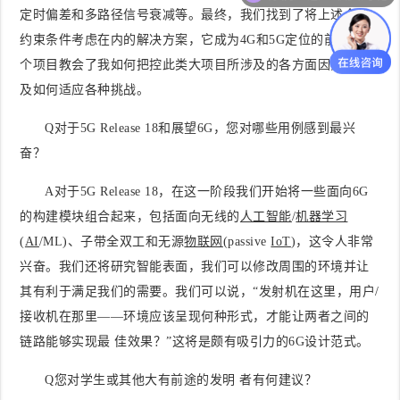
定时偏差和多路径信号衰减等。最终，我们找到了将上述全部
约束条件考虑在内的解决方案，它成为4G和5G定位的前身。这
个项目教会了我如何把控此类大项目所涉及的各方面因素，以
及如何适应各种挑战。
Q
对于
5G Release 18
和展望
6G
，您对哪些用例感到最兴
奋？
A对于5G Release 18，在这一阶段我们开始将一些面向6G
的构建模块组合起来，包括面向无线的
人工智能
/
机器学习
(
AI
/ML)、子带全双工和无源
物联网
(passive
IoT
)，这令人非常
兴奋。我们还将研究智能表面，我们可以修改周围的环境并让
其有利于满足我们的需要。我们可以说，“发射机在这里，用户/
接收机在那里——环境应该呈现何种形式，才能让两者之间的
链路能够实现最 佳效果？”这将是颇有吸引力的6G设计范式。
Q
您对学生或其他大有前途的发明 者有何建议？