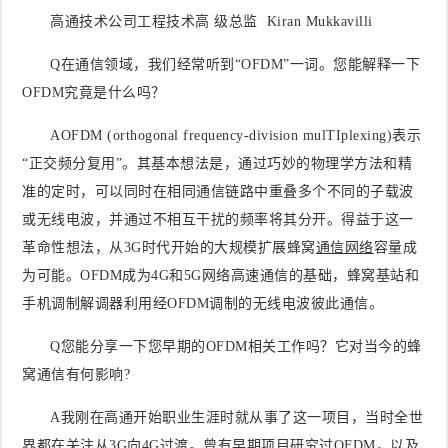
高通技术公司工程技术高 级总监 Kiran Mukkavilli
Q
在通信领域，我们经常听到
“OFDM”
一词。您能解释一下
OFDM
究竟是什么吗？
AOFDM (orthogonal frequency-division mulTIplexing)表示
“正交频分复用”。其基本想法是，通过巧妙的物理学方法和精
准的定时，可以同时在相同通信链路中重叠多个不同的子载波
或无线电波，并通过不相互干扰的频率将其分开。得益于这一
革命性想法，从3G时代开始的大规模扩展蜂窝
通信网络
容量成
为可能。OFDM成为4G和5G网络高速通信的基础，蜂窝基站和
手机调制解调器利用经OFDM调制的无线电波彼此通信。
Q
您能分享一下您早期的
OFDM
相关工作吗？它对当今的蜂
窝通信有何影响?
A我刚在高通开始职业生涯时就从事了这一项目，当时全世
界都在关注从3G向4G过渡。曾有早期项目研究过OFDM，以及