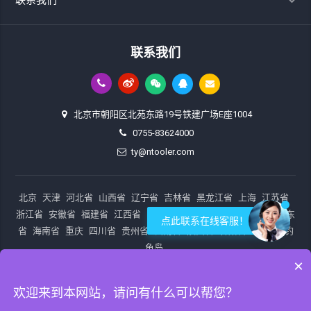
联系我们
北京市朝阳区北苑东路19号铁建广场E座1004
0755-83624000
ty@ntooler.com
北京
天津
河北省
山西省
辽宁省
吉林省
黑龙江省
上海
江苏省
浙江省
安徽省
福建省
江西省
山东省
河南省
湖北省
湖南省
广东
点此联系在线客服！
省
海南省
重庆
四川省
贵州省
云南省
陕西省
甘肃省
青海省
钓
鱼岛
×
欢迎来到本网站，请问有什么可以帮您？
Copyright © 北京奈图尔通讯科技有限公司 (网络测试仪专家)
www.ntooler.com All Rights Reserved.
京ICP备20031046号
站点地图