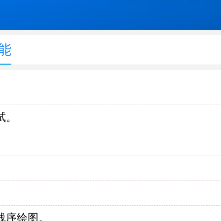
能
试。
。
线序绘图。