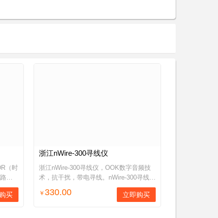
浙江nWire-300寻线仪
DR（时
浙江nWire-300寻线仪，OOK数字音频技
短路点
术，抗干扰，带电寻线。nWire-300寻线
，测试线
仪/线缆测试仪，帮助网络工程人员迅速排
330.00
￥
购买
立即购买
轴线
查以太网双绞线、电话线、同轴线等线缆
连通性，功能涵盖音频寻...