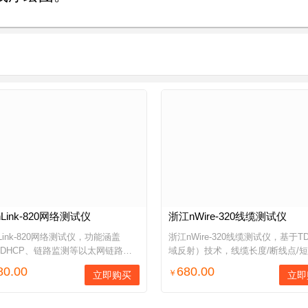
Link-820网络测试仪
浙江nWire-320线缆测试仪
Link-820网络测试仪，功能涵盖
浙江nWire-320线缆测试仪，基于T
g、DHCP、链路监测等以太网链路连
域反射）技术，线缆长度/断线点/
、网络线缆测试、PoE供电测试、
等位置测试精度0.1米（分辨率）
80.00
680.00
￥
立即购买
立即
ook数字音频寻线等，按需保存网
缆类型包括：双绞线、电话线、同
数据，通过Web方式查看...
等，量程：0.2~450米。...