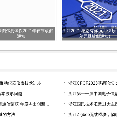
奈图尔测试仪2021年春节放假
浙江2021 感恩有你 元旦快乐
通知
尔元旦放假通知）
 推动仪器仪表技术进步
浙江CFCF2023基调论坛
G的基本波形问题
浙江第十一届中国电子信
浙江2022“全球电子成就奖”获奖名单公布，移远通信荣获“年度杰出创新企业”奖
浙江国民技术汇聚11大主题与
继的方法
浙江Zigbee无线模块