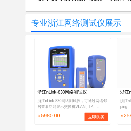
专业浙江网络测试仪展示
浙江nLink-830网络测试仪
浙江n
浙江nLink-830网络测试仪，可通过网络邻
浙江n
居查看功能显示交换机VLAN、IP、
pin
MAC、端口、固件版本等信息，TDR技术
通测试
5980.00
25
￥
￥
立即购买
测试双绞线长度/短路点/断线点位置、双
抗干扰
绞线数据负载/阻抗/反射率...
络测试