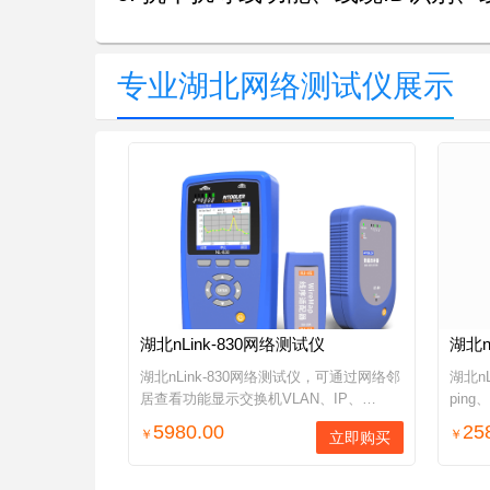
专业湖北网络测试仪展示
湖北nLink-830网络测试仪
湖北n
湖北nLink-830网络测试仪，可通过网络邻
湖北n
居查看功能显示交换机VLAN、IP、
pin
MAC、端口、固件版本等信息，TDR技术
通测试
5980.00
25
￥
￥
立即购买
测试双绞线长度/短路点/断线点位置、双
抗干扰
绞线数据负载/阻抗/反射率...
络测试