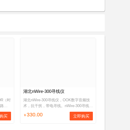
湖北nWire-300寻线仪
DR（时
湖北nWire-300寻线仪，OOK数字音频技
短路点
术，抗干扰，带电寻线。nWire-300寻线
，测试线
仪/线缆测试仪，帮助网络工程人员迅速排
330.00
￥
购买
立即购买
轴线
查以太网双绞线、电话线、同轴线等线缆
连通性，功能涵盖音频寻...