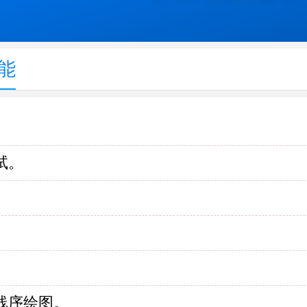
能
试。
。
线序绘图。