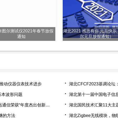
奈图尔测试仪2021年春节放假
湖北2021 感恩有你 元旦快乐
通知
尔元旦放假通知）
 推动仪器仪表技术进步
湖北CFCF2023基调论坛
G的基本波形问题
湖北第十一届中国电子信
湖北2022“全球电子成就奖”获奖名单公布，移远通信荣获“年度杰出创新企业”奖
湖北国民技术汇聚11大主题与
继的方法
湖北Zigbee无线模块