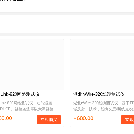
Link-820网络测试仪
湖北nWire-320线缆测试仪
Link-820网络测试仪，功能涵盖
湖北nWire-320线缆测试仪，基于T
g、DHCP、链路监测等以太网链路连
域反射）技术，线缆长度/断线点/
、网络线缆测试、PoE供电测试、
等位置测试精度0.1米（分辨率）
80.00
680.00
￥
立即购买
立即
ook数字音频寻线等，按需保存网
缆类型包括：双绞线、电话线、同
数据，通过Web方式查看...
等，量程：0.2~450米。...